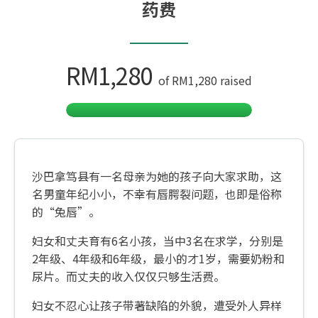
药费
RM1,280
of
RM1,280
raised
沙巴拿笃县有一名母亲为她的孩子向大家求助，这
名男童年纪小小，不幸有唇腭裂问题，也即是俗称
的“兔唇”。
妇女和丈夫育有6名小孩，当中3名在求学，分别是
2年级、4年级和6年级，最小的才1岁，需要奶粉和
尿片。而丈夫的收入仅仅只够生活费。
妇女不忍心让孩子带著缺陷的外貌，遭受外人异样