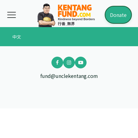
Donate
中文
fund@unclekentang.com