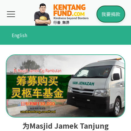
我要捐款
English
为Masjid Jamek Tanjung